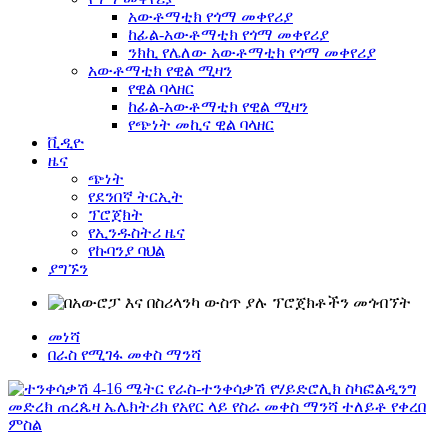
አውቶማቲክ የጎማ መቀየሪያ
ከፊል-አውቶማቲክ የጎማ መቀየሪያ
ንክኪ የሌለው አውቶማቲክ የጎማ መቀየሪያ
አውቶማቲክ የዊል ሚዛን
የዊል ባላዘር
ከፊል-አውቶማቲክ የዊል ሚዛን
የጭነት መኪና ዊል ባላዘር
ቪዲዮ
ዜና
ጭነት
የደንበኛ ትርኢት
ፕሮጀክት
የኢንዱስትሪ ዜና
የኩባንያ ባህል
ያግኙን
መነሻ
በራስ የሚገፋ መቀስ ማንሻ