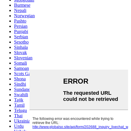
Burmese
Nepali
Norwegian
Pashto
Persian
Punjabi
Serbian
Sesotho
Sinhala
Slovak
Slovenian
Somali
Samoan
Scots Gaelic
Shona
Sindhi
Sundanese
Swahili
Tajik
Tamil
Telugu
Thai
Ukrainian
Urdu