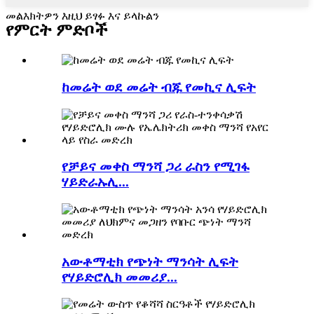
መልእክትዎን እዚህ ይፃፉ እና ይላኩልን
የምርት ምድቦች
ከመሬት ወደ መሬት ብጁ የመኪና ሊፍት
የቻይና መቀስ ማንሻ ጋሪ ራስን የሚገፋ
ሃይድራኡሊ...
አውቶማቲክ የጭነት ማንሳት ሊፍት
የሃይድሮሊክ መመሪያ...