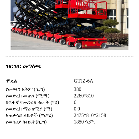
ዝርዝር መግለጫ
ሞዴል
GTJZ-6A
የመጫን አቅም (ኪ.ግ)
380
የመድረክ መጠን (ሚሜ)
2260*810
ከፍተኛ የመድረክ ቁመት (ሜ)
6
የመድረክ ማራዘሚያ (ሜ)
0.9
አጠቃላይ ልኬቶች (ሚሜ)
2475*810*2158
የመሳሪያ ክብደት(ኪ.ግ)
1850 ዓ.ም.