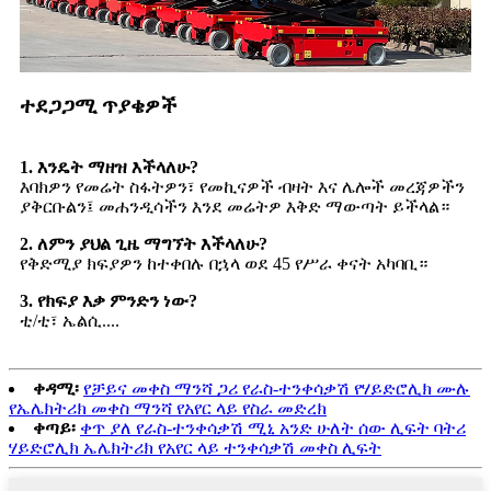
ተደጋጋሚ ጥያቄዎች
1. እንዴት ማዘዝ እችላለሁ?
እባክዎን የመሬት ስፋትዎን፣ የመኪናዎች ብዛት እና ሌሎች መረጃዎችን
ያቅርቡልን፤ መሐንዲሳችን እንደ መሬትዎ እቅድ ማውጣት ይችላል።
2. ለምን ያህል ጊዜ ማግኘት እችላለሁ?
የቅድሚያ ክፍያዎን ከተቀበሉ በኋላ ወደ 45 የሥራ ቀናት አካባቢ።
3. የክፍያ እቃ ምንድን ነው?
ቲ/ቲ፣ ኤልሲ....
ቀዳሚ፡
የቻይና መቀስ ማንሻ ጋሪ የራስ-ተንቀሳቃሽ የሃይድሮሊክ ሙሉ
የኤሌክትሪክ መቀስ ማንሻ የአየር ላይ የስራ መድረክ
ቀጣይ፡
ቀጥ ያለ የራስ-ተንቀሳቃሽ ሚኒ አንድ ሁለት ሰው ሊፍት ባትሪ
ሃይድሮሊክ ኤሌክትሪክ የአየር ላይ ተንቀሳቃሽ መቀስ ሊፍት