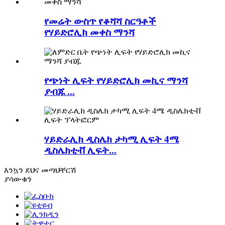
የመሬት ውስጥ የቆሻሻ ስርዓቶች
የሃይድሮሊክ መቀስ ማንሻ
የጭነት ሊፍት የሃይድሮሊክ መኪና ማንሻ
ያብጁ ...
ሃይድራሊክ ዲስሌክ ታካሚ ሊፍት 4ሜ
ዲስሌክቲቭ ሊፍት...
እንኳን ደህና መጣህ
ቸርሽ
ያሳውቁን