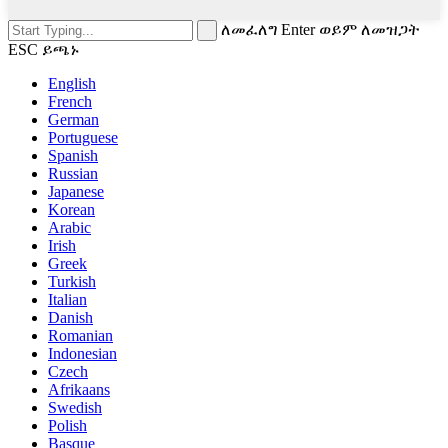
ለመፈለግ Enter ወይም ለመዝጋት
ESC ይጫኑ
English
French
German
Portuguese
Spanish
Russian
Japanese
Korean
Arabic
Irish
Greek
Turkish
Italian
Danish
Romanian
Indonesian
Czech
Afrikaans
Swedish
Polish
Basque