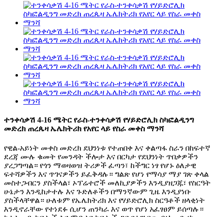
ተንቀሳቃሽ 4-16 ሜትር የራስ-ተንቀሳቃሽ የሃይድሮሊክ ስካፎልዲንግ
መድረክ ጠረጴዛ ኤሌክትሪክ የአየር ላይ የስራ መቀስ ማንሻ
የዊል-አይነት መቀስ መድረክ ደህንነቱ የተጠበቀ እና ቀልጣፋ ስራን በከፍተኛ
ደረጃ ሙሉ ቁመት የመንዳት ችሎታ እና በርካታ የደህንነት ጥበቃዎችን
ያረጋግጣል። የጎን ማወዛወዝ ትሪዎች ፈጣን፣ ከችግር ነፃ የሆኑ ዕለታዊ
ፍተሻዎችን እና ጥገናዎችን ይፈቅዳሉ። ግልጽ የሆነ የማሳያ ማያ ገጽ ቀላል
መስተጋብርን ያስችላል፣ ኦፕሬተሮች መለኪያዎችን እንዲያዘጋጁ፣ የስርዓት
ሁኔታን እንዲከታተሉ እና ጉድለቶችን በማንኛውም ጊዜ እንዲያነቡ
ያስችላቸዋል። ሁለቱም የኤሌክትሪክ እና የሃይድሮሊክ ስርዓቶች ዘላቂነት
እንዲኖራቸው የተነደፉ ሲሆን ጠንካራ እና ወጥ የሆነ አፈፃፀም ይሰጣሉ።