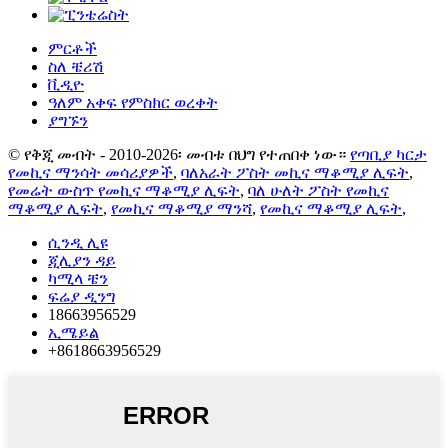
ምርቶች
ስለ ቼሪሽ
ቪዲዮ
ዓለም አቀፍ የምስክር ወረቀት
ያግኙን
© የቅጂ መብት - 2010-2026፡ መብቱ በህግ የተጠበቀ ነው።
የጣቢያ ካርታ
የመኪና ማንሳት መሳሪያዎች
,
ባለአራት ፖስት መኪና ማቆሚያ ሊፍት
,
የመሬት ውስጥ የመኪና ማቆሚያ ሊፍት
,
ባለ ሁለት ፖስት የመኪና
ማቆሚያ ሊፍት
,
የመኪና ማቆሚያ ማንሻ
,
የመኪና ማቆሚያ ሊፍት
,
ሲንዲ ሊዩ
ጂሊያን ዳይ
ካሚላ ቼን
ፍሬያ ዲንግ
18663956529
ኢሜይል
+8618663956529