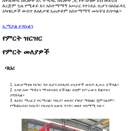
ከተለመዱ ክፍሎች እና ሞዱላር ክፍሎች ጋር የተገነባው ይህ መድረክ
ለረጅም ጊዜ የሚቆይ እና አስተማማኝ አሠራር የተነደፈ ሲሆን በአስፈላጊ
አካባቢዎች ውስጥ ለዕለታዊ አጠቃቀም አስተማማኝ መፍትሄ ይሰጣል።
ኢሜይል ይላኩልን
የምርት ዝርዝር
የምርት መለያዎች
ባህሪ
1. አውቶማቲክ የእግር ጉዞ ሲሆን በተለያዩ ሁኔታዎች ውስጥ ሊሠራ ይችላል።
2. አንድ ሰው ማሽኑን ማንቀሳቀስ ይችላል፣ ይህም የሥራውን ቅልጥፍና
ያሻሽላል።
3. ለአየር ማረፊያ ተርሚናል፣ ጣቢያ፣ ወደብ፣ የገበያ ማዕከል፣ ጂምናዚየም፣
የማህበረሰብ ንብረት፣ የፋብሪካ አውደ ጥናት፣ ወዘተ ተስማሚ ነው።