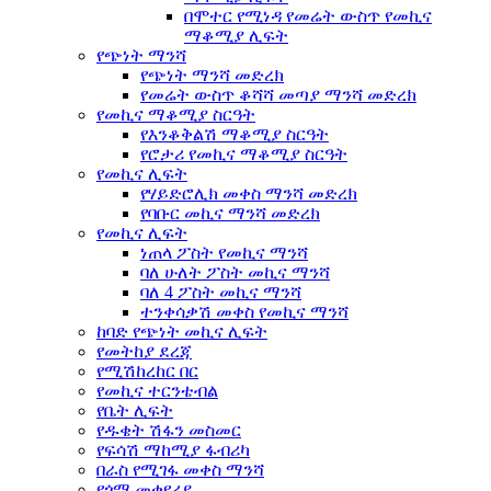
በሞተር የሚነዳ የመሬት ውስጥ የመኪና
ማቆሚያ ሊፍት
የጭነት ማንሻ
የጭነት ማንሻ መድረክ
የመሬት ውስጥ ቆሻሻ መጣያ ማንሻ መድረክ
የመኪና ማቆሚያ ስርዓት
የእንቆቅልሽ ማቆሚያ ስርዓት
የሮታሪ የመኪና ማቆሚያ ስርዓት
የመኪና ሊፍት
የሃይድሮሊክ መቀስ ማንሻ መድረክ
የባቡር መኪና ማንሻ መድረክ
የመኪና ሊፍት
ነጠላ ፖስት የመኪና ማንሻ
ባለ ሁለት ፖስት መኪና ማንሻ
ባለ 4 ፖስት መኪና ማንሻ
ተንቀሳቃሽ መቀስ የመኪና ማንሻ
ከባድ የጭነት መኪና ሊፍት
የመትከያ ደረጃ
የሚሽከረከር በር
የመኪና ተርንቴብል
የቤት ሊፍት
የዱቄት ሽፋን መስመር
የፍሳሽ ማከሚያ ፋብሪካ
በራስ የሚገፋ መቀስ ማንሻ
የጎማ መቀየሪያ