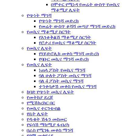
በሞተር የሚነዳ የመሬት ውስጥ የመኪና
ማቆሚያ ሊፍት
የጭነት ማንሻ
የጭነት ማንሻ መድረክ
የመሬት ውስጥ ቆሻሻ መጣያ ማንሻ መድረክ
የመኪና ማቆሚያ ስርዓት
የእንቆቅልሽ ማቆሚያ ስርዓት
የሮታሪ የመኪና ማቆሚያ ስርዓት
የመኪና ሊፍት
የሃይድሮሊክ መቀስ ማንሻ መድረክ
የባቡር መኪና ማንሻ መድረክ
የመኪና ሊፍት
ነጠላ ፖስት የመኪና ማንሻ
ባለ ሁለት ፖስት መኪና ማንሻ
ባለ 4 ፖስት መኪና ማንሻ
ተንቀሳቃሽ መቀስ የመኪና ማንሻ
ከባድ የጭነት መኪና ሊፍት
የመትከያ ደረጃ
የሚሽከረከር በር
የመኪና ተርንቴብል
የቤት ሊፍት
የዱቄት ሽፋን መስመር
የፍሳሽ ማከሚያ ፋብሪካ
በራስ የሚገፋ መቀስ ማንሻ
የጎማ መቀየሪያ