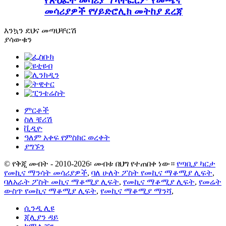
የጽህፈት መሳሪያ ፕላትፎርም የመጫኛ
መሳሪያዎች የሃይድሮሊክ መትከያ ደረጃ
እንኳን ደህና መጣህ
ቸርሽ
ያሳውቁን
ምርቶች
ስለ ቼሪሽ
ቪዲዮ
ዓለም አቀፍ የምስክር ወረቀት
ያግኙን
© የቅጂ መብት - 2010-2026፡ መብቱ በህግ የተጠበቀ ነው።
የጣቢያ ካርታ
የመኪና ማንሳት መሳሪያዎች
,
ባለ ሁለት ፖስት የመኪና ማቆሚያ ሊፍት
,
ባለአራት ፖስት መኪና ማቆሚያ ሊፍት
,
የመኪና ማቆሚያ ሊፍት
,
የመሬት
ውስጥ የመኪና ማቆሚያ ሊፍት
,
የመኪና ማቆሚያ ማንሻ
,
ሲንዲ ሊዩ
ጂሊያን ዳይ