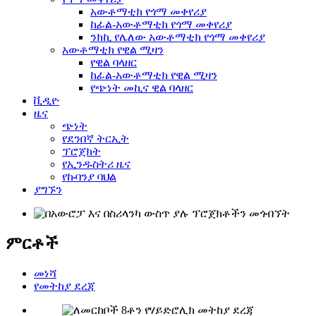
አውቶማቲክ የጎማ መቀየሪያ
ከፊል-አውቶማቲክ የጎማ መቀየሪያ
ንክኪ የሌለው አውቶማቲክ የጎማ መቀየሪያ
አውቶማቲክ የዊል ሚዛን
የዊል ባላዘር
ከፊል-አውቶማቲክ የዊል ሚዛን
የጭነት መኪና ዊል ባላዘር
ቪዲዮ
ዜና
ጭነት
የደንበኛ ትርኢት
ፕሮጀክት
የኢንዱስትሪ ዜና
የኩባንያ ባህል
ያግኙን
ምርቶች
መነሻ
የመትከያ ደረጃ