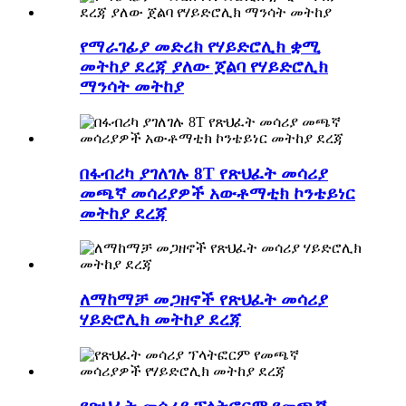
የማራገፊያ መድረክ የሃይድሮሊክ ቋሚ
መትከያ ደረጃ ያለው ጀልባ የሃይድሮሊክ
ማንሳት መትከያ
በፋብሪካ ያገለገሉ 8T የጽህፈት መሳሪያ
መጫኛ መሳሪያዎች አውቶማቲክ ኮንቴይነር
መትከያ ደረጃ
ለማከማቻ መጋዘኖች የጽህፈት መሳሪያ
ሃይድሮሊክ መትከያ ደረጃ