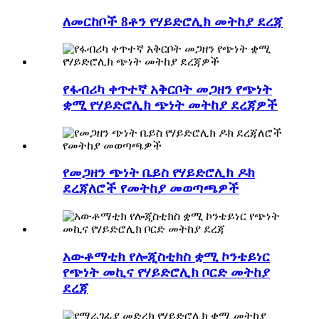
ለመርከቦች 8ቶን የሃይድሮሊክ መትከያ ደረጃ
የፋብሪካ ቀጥተኛ አቅርቦት መጋዘን የጭነት
ቋሚ የሃይድሮሊክ ጭነት መትከያ ደረጃዎች
የመጋዘን ጭነት ቤይስ የሃይድሮሊክ ዶክ
ደረጃለሮች የመትከያ መወጣጫዎች
አውቶማቲክ የሎጂስቲክስ ቋሚ ኮንቴይነር
የጭነት መኪና የሃይድሮሊክ ቦርድ መትከያ
ደረጃ