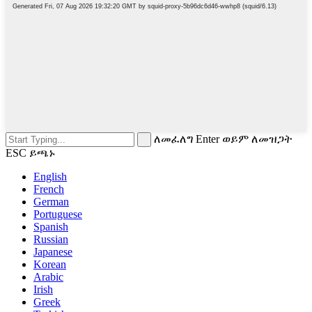
ለመፈለግ Enter ወይም ለመዝጋት
ESC ይጫኑ
English
French
German
Portuguese
Spanish
Russian
Japanese
Korean
Arabic
Irish
Greek