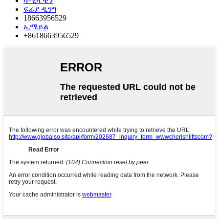
ካሚላ ቼን
ፍሬያ ዲንግ
18663956529
ኢሜይል
+8618663956529